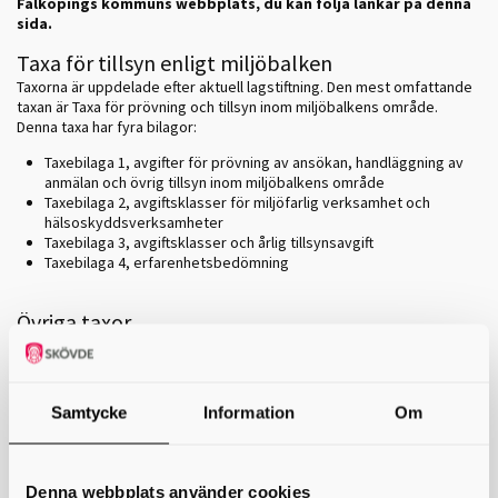
Falköpings kommuns webbplats, du kan följa länkar på denna
sida.
Taxa för tillsyn enligt miljöbalken
Taxorna är uppdelade efter aktuell lagstiftning. Den mest omfattande
taxan är Taxa för prövning och tillsyn inom miljöbalkens område.
Denna taxa har fyra bilagor:
Taxebilaga 1, avgifter för prövning av ansökan, handläggning av
anmälan och övrig tillsyn inom miljöbalkens område
Taxebilaga 2, avgiftsklasser för miljöfarlig verksamhet och
hälsoskyddsverksamheter
Taxebilaga 3, avgiftsklasser och årlig tillsynsavgift
Taxebilaga 4, erfarenhetsbedömning
Övriga taxor
Taxa för offentlig kontroll enligt livsmedelslagstagstiftningen
Taxa för tillsyn enligt lagen om sprängämnesprekursorer
Taxa för tillsyn inom strålskyddslagens område (solarier)
Samtycke
Information
Om
Grundfaktor
Taxor/avgifter för 2021
2021
Denna webbplats använder cookies