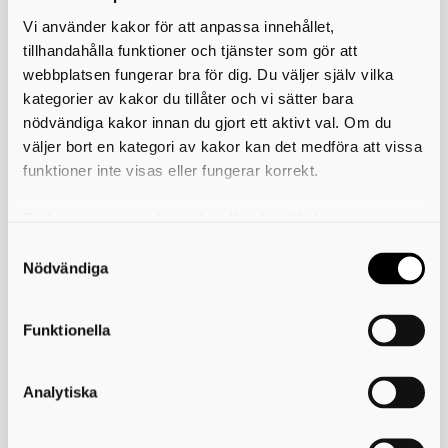
Taxa för prövning och tillsyn inom
1 053 kr
Vi använder kakor för att anpassa innehållet,
miljöbalkens område
tillhandahålla funktioner och tjänster som gör att
Taxa för offentlig kontroll av livsmedel,
1 394 kr
webbplatsen fungerar bra för dig. Du väljer själv vilka
planerad kontroll
kategorier av kakor du tillåter och vi sätter bara
Taxa för offentlig kontroll av livsmedel,
nödvändiga kakor innan du gjort ett aktivt val. Om du
1 128 kr
extra kontroll
väljer bort en kategori av kakor kan det medföra att vissa
funktioner inte visas eller fungerar korrekt.
Taxa för offentlig kontroll av livsmedel,
1 128 kr
avgift för registrering
Du kan när som helst ändra eller dra tillbaka samtycket
Taxa för tillsyn enligt lagen om
1 053 kr
för vilka kakor du tillåter. Det görs på vår sida om
sprängämnesprekursorer
användning av kakor som du hittar längst ner på sidan
Nödvändiga
Taxa för tillsyn inom strålskyddslagens
1 053 kr
område (solarier)
Funktionella
Inställelseavgift för extra tillsyn (kronor
242 kr
per kontrolltillfälle)
Analytiska
Skriv ut