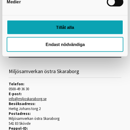
Länkar
Medier
Miljöprövningsförordning (2013:251)
Dokument
Miljöbalkstaxa 2019-2021
Tillåt alla
Livsmedelstaxa 2019-2021
Strålskyddstaxa 2020-
Endast nödvändiga
Miljösamverkan östra Skaraborg
Telefon:
0500-49 36 30
E-post:
info@miljoskaraborg.se
Besöksadress:
Hertig Johans torg 2
Postadress:
Miljösamverkan östra Skaraborg
541 83 Skövde
Peppol-ID: