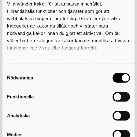
Vi använder kakor för att anpassa innehållet,
att läsa RSS, många är gratis. De flesta moderna webbläsare har
inbyggt stöd för detta. För att börja bevaka ett RSS-flöde klistrar du
tillhandahålla funktioner och tjänster som gör att
in adressen till flödet i den RSS-läsare som du använder.
webbplatsen fungerar bra för dig. Du väljer själv vilka
kategorier av kakor du tillåter och vi sätter bara
Nyheter
nödvändiga kakor innan du gjort ett aktivt val. Om du
Skriv ut
väljer bort en kategori av kakor kan det medföra att vissa
funktioner inte visas eller fungerar korrekt.
Du kan när som helst ändra eller dra tillbaka samtycket
Miljösamverkan östra Skaraborg
för vilka kakor du tillåter. Det görs på vår sida om
användning av kakor som du hittar längst ner på sidan
Nödvändiga
Telefon:
0500-49 36 30
E-post:
info@miljoskaraborg.se
Funktionella
Besöksadress:
Hertig Johans torg 2
Postadress:
Analytiska
Miljösamverkan östra Skaraborg
541 83 Skövde
Peppol-ID:
0007:2220002865
Medier