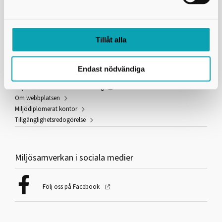
Fakturareferens:
YY351000
Tillåt alla
Information och länkar
Användning av kakor (cookies)
Endast nödvändiga
Behandling av personuppgifter
Miljöbarometern östra Skaraborg
Om webbplatsen
Miljödiplomerat kontor
Tillgänglighetsredogörelse
Miljösamverkan i sociala medier
Följ oss på Facebook