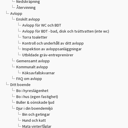
Nedskräpning
Återvinning
Avlopp
Enskilt avlopp
Avlopp för WC och BDT
Avlopp för BDT - bad, disk och tvättvatten (inte wc)
Torra toaletter
Kontroll och underhåll av ditt avlopp
Inspektion av avloppsanläggningar
Utbildade gräv-entreprenörer
Gemensamt avlopp
Kommunalt avlopp
Köksavfallskvarnar
FAQ om avlopp
Ditt boende
Bo i hyreslägenhet
Bo i hus (egen fastighet)
Buller & oönskade ljud
Djur i din boendemiljö
Bin och getingar
Hund och katt
Mata vinterfåglar