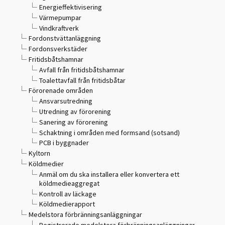
Energieffektivisering
Värmepumpar
Vindkraftverk
Fordonstvättanläggning
Fordonsverkstäder
Fritidsbåtshamnar
Avfall från fritidsbåtshamnar
Toalettavfall från fritidsbåtar
Förorenade områden
Ansvarsutredning
Utredning av förorening
Sanering av förorening
Schaktning i områden med formsand (sotsand)
PCB i byggnader
Kyltorn
Köldmedier
Anmäl om du ska installera eller konvertera ett
köldmedieaggregat
Kontroll av läckage
Köldmedierapport
Medelstora förbränningsanläggningar
Registrerade medelstora förbränningsanläggningar