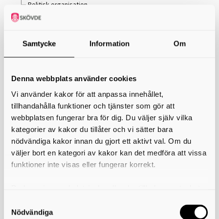
Politisk organisation
Anslagstavla
Förtroendevalda 2023-2026
Sammanträdesdagar 2025
Samtycke
Information
Om
Sammanträdesdagar 2026
Protokoll
Taxor och avgifter
Lokala föreskrifter
Denna webbplats använder cookies
Tjänstegaranti
Vi använder kakor för att anpassa innehållet,
Installation av värmepumpar
tillhandahålla funktioner och tjänster som gör att
Företag och verksamhet
webbplatsen fungerar bra för dig. Du väljer själv vilka
Avfall
Avfall med producentansvar
kategorier av kakor du tillåter och vi sätter bara
Tömma förpackningar
nödvändiga kakor innan du gjort ett aktivt val. Om du
Illegal avfallshantering
väljer bort en kategori av kakor kan det medföra att vissa
Verksamheters farliga avfall
funktioner inte visas eller fungerar korrekt.
Verksamheters kommunala bioavfall
Bad, gym och solarie
Du kan när som helst ändra eller dra tillbaka samtycket
Badanläggningar
för vilka kakor du tillåter. Det görs på vår sida om
Gym och idrottsföreningar
Solariesalong
användning av kakor som du hittar längst ner på sidan
Nödvändiga