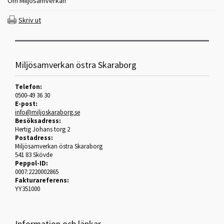
Om Miljösamverkan
Skriv ut
Miljösamverkan östra Skaraborg
Telefon:
0500-49 36 30
E-post:
info@miljoskaraborg.se
Besöksadress:
Hertig Johans torg 2
Postadress:
Miljösamverkan östra Skaraborg
541 83 Skövde
Peppol-ID:
0007:2220002865
Fakturareferens:
YY351000
Information och länkar