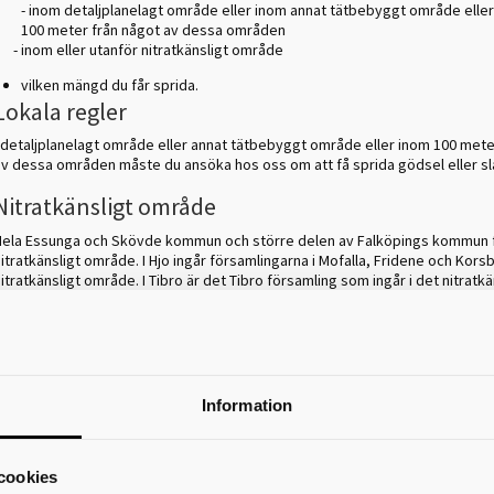
- inom detaljplanelagt område eller inom annat tätbebyggt område elle
100 meter från något av dessa områden
- inom eller utanför nitratkänsligt område
vilken mängd du får sprida.
Lokala regler
I detaljplanelagt område eller annat tätbebyggt område eller inom 100 mete
av dessa områden måste du ansöka hos oss om att få sprida gödsel eller s
Nitratkänsligt område
Hela Essunga och Skövde kommun och större delen av Falköpings kommun 
itratkänsligt område. I Hjo ingår församlingarna i Mofalla, Fridene och Kors
itratkänsligt område. I Tibro är det Tibro församling som ingår i det nitratkä
området.
På länsstyrelsens webbplats finns en beskrivning och en karta över vilka fö
om ingår i det nitratkänsliga området.
Viktiga datum att känna till:
Information
 mars - 31 juli
är det tillåtet att sprida gödselmedel utom på snötäckt, frus
översvämmad mark.
cookies
1 augusti - 31 oktober
är det tillåtet att sprida gödsel enbart i växande gr