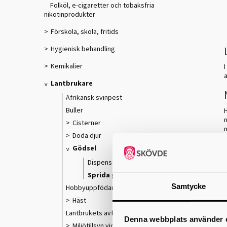
Folköl, e-cigaretter och tobaksfria
nikotinprodukter
Förskola, skola, fritids
Hygienisk behandling
Kemikalier
Lantbrukare
Afrikansk svinpest
Buller
n
Cisterner
n
Döda djur
Gödsel
Dispens
s
Sprida gödsel
Samtycke
Hobbyuppfödare av fjäderfä
1
Häst
Lantbrukets avfall
Denna webbplats använder 
Miljötillsyn vid hantering av