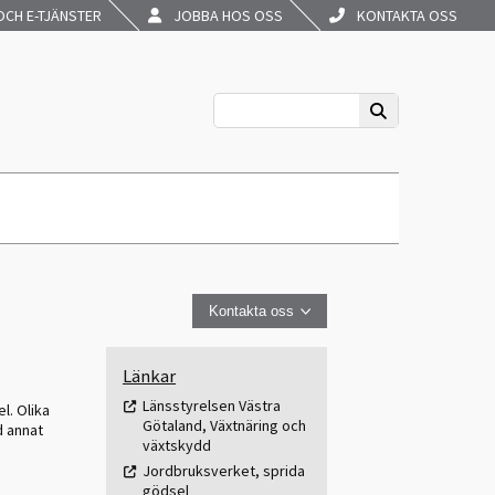
CH E-TJÄNSTER
JOBBA HOS OSS
KONTAKTA OSS
Kontakta oss
Länkar
Länsstyrelsen Västra
el. Olika
Götaland, Växtnäring och
d annat
växtskydd
Jordbruksverket, sprida
gödsel