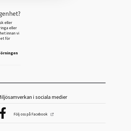
ägenhet?
k eller
inga eller
het innan vi
et för
störningen
iljösamverkan i sociala medier
Följ oss på Facebook