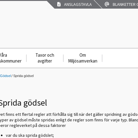
ANSLAGSTAVLA
BLANKETTER O
Våra
Taxor och
Om
skommuner
avgifter
Miljösamverkan
Gödsel
Sprida gödsel
Sprida gödsel
et finns ett flertal regler att förhålla sig till när det gäller spridning av göds
yper av gödsel måste spridas enligt de regler som finns för varje typ. Blan
beror regleverket på dessa faktorer
var du ska sprida gödslet;