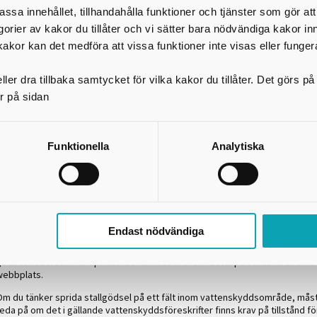
öre höstsådd. Vissa specialregler finns, till exempel ska vissa gödselslag
assa innehållet, tillhandahålla funktioner och tjänster som gör at
inom 12 timmar. Läs om detaljerna på länsstyrelsens webbplats.
egorier av kakor du tillåter och vi sätter bara nödvändiga kakor in
1 november - 28 (29) februari
är det inte tillåtet att sprida gödselmedel
kakor kan det medföra att vissa funktioner inte visas eller funger
Utanför nitratkänsligt område
ler dra tillbaka samtycket för vilka kakor du tillåter. Det görs 
Hela Karlsborgs kommun är utanför nitratkänsligt område. Delar av Falköpin
r på sidan
Tibro kommuner hamnar också utanför det nitrakänsliga området.
Några datum att ta hänsyn till:
Funktionella
Analytiska
1 mars - 30 november
får man sprida gödsel men ska undvika att sprida på
frusen eller översvämmad mark.
1 december - 28 (29) februari
måste gödselmedlet brukas ned inom 12 ti
Hur mycket gödsel får du sprida?
Endast nödvändiga
et finns risk att marken tillförs mer kväve och fosfor än vad växterna kan t
ig. Därför finns det begränsningar i hur mycket stallgödsel och andra orga
gödselmedel som får spridas. Du kan läsa mer om detta på Jordbruksverke
webbplats.
Om du tänker sprida stallgödsel på ett fält inom vattenskyddsområde, måst
eda på om det i gällande vattenskyddsföreskrifter finns krav på tillstånd fö