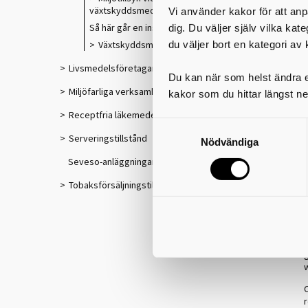
f
växtskyddsmedel
Vi använder kakor för att anp
Så här går en inspektion till
dig. Du väljer själv vilka kat
du väljer bort en kategori av 
Växtskyddsmedel
Livsmedelsföretagare
Du kan när som helst ändra el
Miljöfarliga verksamheter
kakor som du hittar längst ne
Receptfria läkemedel
Serveringstillstånd
Nödvändiga
Seveso-anläggningar
Tobaksförsäljningstillstånd
D
s
r