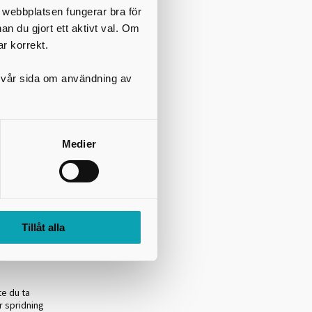
 nedbrukas
t webbplatsen fungerar bra för
nan du gjort ett aktivt val. Om
ar korrekt.
på vår sida om användning av
g, Hjo och
Medier
 snötäckt,
mmar.
Tillåt alla
illgodogöra
niska
ts
e du ta
r spridning