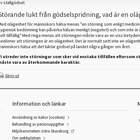
v stallgödsel.
Störande lukt från gödselspridning, vad är en ol
Med olägenhet för människors hälsa menas "en störning som enligt medicins
hygienisk bedömning kan påverka hälsan menligt (negativt) och som inte är r
elt tillfällig" Med ringa menas att störningen måste vara av en viss betyden
bedömer att störningen är en olägenhet. Det är normalt sett inte en olägenh
människors hälsa att det luktar gödsel på landet några gånger om året.
Vi utreder inte störningar som sker vid enstaka tillfällen eftersom 
måste vara av återkommande karaktär.
Skriv ut
Information och länkar
M
Användning av kakor (cookies)
Behandling av personuppgifter
Miljöbarometern östra Skaraborg
Om webbplatsen