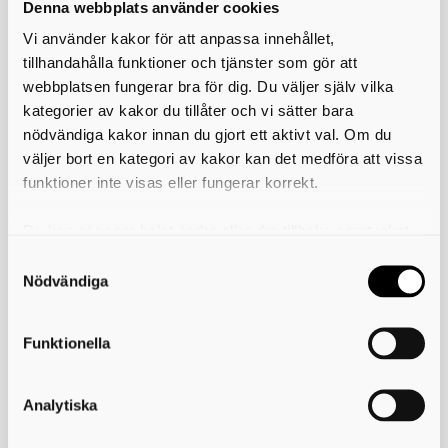
Denna webbplats använder cookies
Vi använder kakor för att anpassa innehållet,
tillhandahålla funktioner och tjänster som gör att
Miljösamverkan östra Skaraborg
webbplatsen fungerar bra för dig. Du väljer själv vilka
kategorier av kakor du tillåter och vi sätter bara
Telefon:
0500-49 36 30
nödvändiga kakor innan du gjort ett aktivt val. Om du
E-post:
väljer bort en kategori av kakor kan det medföra att vissa
info@miljoskaraborg.se
funktioner inte visas eller fungerar korrekt.
Besöksadress:
Hertig Johans torg 2
Postadress:
Du kan när som helst ändra eller dra tillbaka samtycket
Miljösamverkan östra Skaraborg
541 83 Skövde
för vilka kakor du tillåter. Det görs på vår sida om
Peppol-ID:
användning av kakor som du hittar längst ner på sidan
Nödvändiga
0007:2220002865
Fakturareferens:
YY351000
Funktionella
Information och länkar
Analytiska
Användning av kakor (cookies)