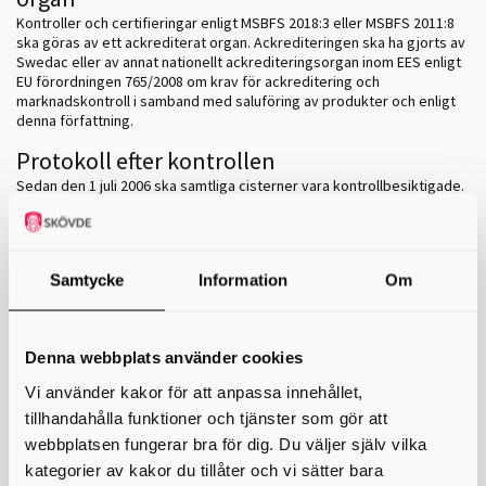
Kontroller och certifieringar enligt MSBFS 2018:3 eller MSBFS 2011:8
ska göras av ett ackrediterat organ. Ackrediteringen ska ha gjorts av
Swedac eller av annat nationellt ackrediteringsorgan inom EES enligt
EU förordningen 765/2008 om krav för ackreditering och
marknadskontroll i samband med saluföring av produkter och enligt
denna författning.
Protokoll efter kontrollen
Sedan den 1 juli 2006 ska samtliga cisterner vara kontrollbesiktigade.
Om du funderar på att köpa hus är det bra att kontrollera att
eventuell cistern antingen är avställd eller att det finns ett aktuellt
besiktningsprotokoll (kontrollrapport).
Fastighetsägaren eller den som sköter fastigheten ska
Samtycke
Information
Om
förvara kontrollrapporten så att de kan visas upp om till exempel
Miljösamverkan, försäkringsbolag eller oljebolag frågar efter det.
En kopia av utförda kontroller, även periodiska kontroller, som gjorts
Denna webbplats använder cookies
enligt föreskrifter från Myndigheten för civilt försvar, ska skickas till
oss.
Vi använder kakor för att anpassa innehållet,
tillhandahålla funktioner och tjänster som gör att
Nyinstallation
webbplatsen fungerar bra för dig. Du väljer själv vilka
Vid nyinstallation av en cistern ska vi informeras senast fyra veckor
kategorier av kakor du tillåter och vi sätter bara
innan installationen. Tillverkningsintyget följer med cisternen vid