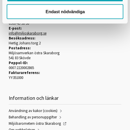
Miljösamverkan östra Skaraborg
Endast nödvändiga
Telefon:
0500-49 36 30
E-post:
info@miljoskaraborg.se
Besöksadress:
Hertig Johans torg 2
Postadress:
Miljösamverkan östra Skaraborg
541 83 Skövde
Peppol-ID:
0007:2220002865
Fakturareferens:
YY351000
Information och länkar
Användning av kakor (cookies)
Behandling av personuppgifter
Miljöbarometern östra Skaraborg
Om webbplatsen