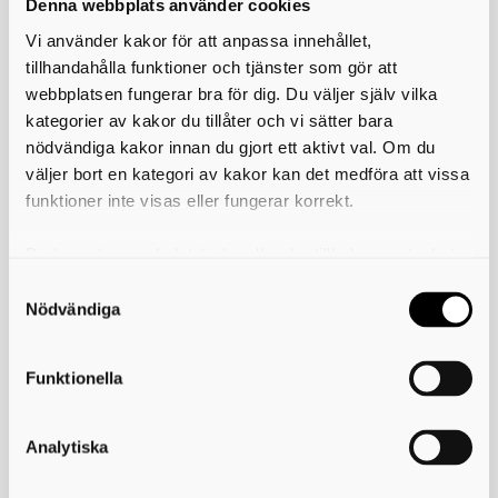
Denna webbplats använder cookies
brunn har du själv ansvar för att kvaliteten är bra.
Vi använder kakor för att anpassa innehållet,
Skriv ut
tillhandahålla funktioner och tjänster som gör att
webbplatsen fungerar bra för dig. Du väljer själv vilka
Länkar
kategorier av kakor du tillåter och vi sätter bara
nödvändiga kakor innan du gjort ett aktivt val. Om du
Svenskt Vatten
väljer bort en kategori av kakor kan det medföra att vissa
Dricksvatten, Livsmedelsverket
funktioner inte visas eller fungerar korrekt.
Du kan när som helst ändra eller dra tillbaka samtycket
för vilka kakor du tillåter. Det görs på vår sida om
Miljösamverkan östra Skaraborg
användning av kakor som du hittar längst ner på sidan
Nödvändiga
Telefon:
0500-49 36 30
Funktionella
E-post:
info@miljoskaraborg.se
Besöksadress:
Hertig Johans torg 2
Analytiska
Postadress:
Miljösamverkan östra Skaraborg
541 83 Skövde