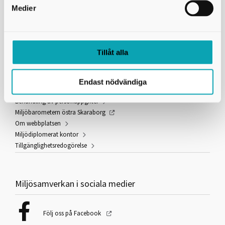
Peppol-ID:
Medier
0007:2220002865
Fakturareferens:
YY351000
Tillåt alla
Information och länkar
Endast nödvändiga
Användning av kakor (cookies)
Behandling av personuppgifter
Miljöbarometern östra Skaraborg
Om webbplatsen
Miljödiplomerat kontor
Tillgänglighetsredogörelse
Miljösamverkan i sociala medier
Följ oss på Facebook