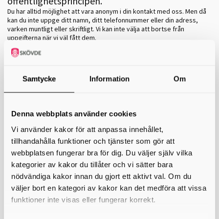
offentlighetsprincipen.
Du har alltid möjlighet att vara anonym i din kontakt med oss. Men då
kan du inte uppge ditt namn, ditt telefonnummer eller din adress,
varken muntligt eller skriftligt. Vi kan inte välja att bortse från
uppgifterna när vi väl fått dem.
Du kan inte heller kontakta oss via mejl utan att riskera att din
anonymitet röjs. Även om din mejladress inte innehåller ditt namn så
kan det vara så att du har uppgett ditt namn tillsammans med
Samtycke
Information
Om
mejladressen vid ett annat tillfälle, och då kan vi koppla ihop ditt
namn med den.
Anonyma klagomål kan vara svåra att handlägga
Denna webbplats använder cookies
Om du väljer att lämna till exempel ett klagomål anonymt så kan det
vara svårt för oss att utreda det. Vi behöver ofta detaljerade
Vi använder kakor för att anpassa innehållet,
uppgifter om var du bor, telefonnummer etc. för att vi ska kunna
tillhandahålla funktioner och tjänster som gör att
komma i kontakt med dig för att ta reda på mer uppgifter. Vi kan inte
heller skicka ett beslut till dig när vi inte vet din adress. Och du kan
webbplatsen fungerar bra för dig. Du väljer själv vilka
därmed inte överklaga eventuella beslut. Detta gäller särskilt
kategorier av kakor du tillåter och vi sätter bara
klagomål på inomhusmiljö i bostäder.
nödvändiga kakor innan du gjort ett aktivt val. Om du
Gör så här om du vill vara anonym
väljer bort en kategori av kakor kan det medföra att vissa
funktioner inte visas eller fungerar korrekt.
Här på webbplatsen kan du under "Kontaktformulär" vara helt
anonym. På frågan "Hur vill du helst få återkoppling?" väljer du