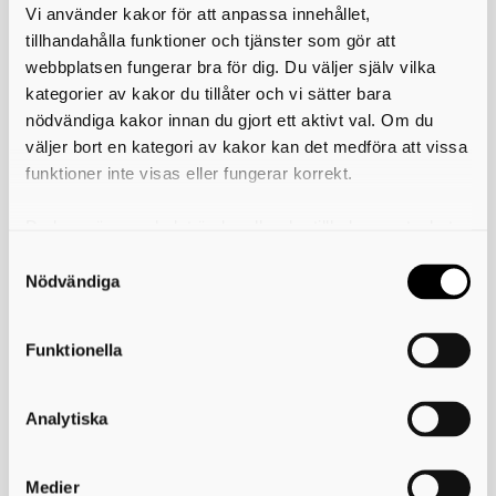
Vi använder kakor för att anpassa innehållet,
Nu erbjuder vi även att skicka pdf-fakturor till företag via e-post.
tillhandahålla funktioner och tjänster som gör att
Informera oss om vilken e-postadress ert företag önskar få sin
webbplatsen fungerar bra för dig. Du väljer själv vilka
faktura till genom att antingen ringa oss på 0500- 49 36 30 eller maila
kategorier av kakor du tillåter och vi sätter bara
oss till
info@miljoskaraborg.se
.
nödvändiga kakor innan du gjort ett aktivt val. Om du
Skriv ut
väljer bort en kategori av kakor kan det medföra att vissa
funktioner inte visas eller fungerar korrekt.
Du kan när som helst ändra eller dra tillbaka samtycket
Miljösamverkan östra Skaraborg
för vilka kakor du tillåter. Det görs på vår sida om
användning av kakor som du hittar längst ner på sidan
Nödvändiga
Telefon:
0500-49 36 30
E-post:
info@miljoskaraborg.se
Funktionella
Besöksadress:
Hertig Johans torg 2
Postadress:
Analytiska
Miljösamverkan östra Skaraborg
541 83 Skövde
Peppol-ID:
0007:2220002865
Medier