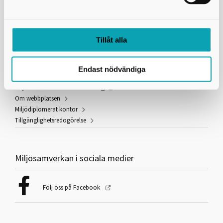
Fakturareferens:
YY351000
Tillåt alla
Information och länkar
Användning av kakor (cookies)
Endast nödvändiga
Behandling av personuppgifter
Miljöbarometern östra Skaraborg
Om webbplatsen
Miljödiplomerat kontor
Tillgänglighetsredogörelse
Miljösamverkan i sociala medier
Följ oss på Facebook