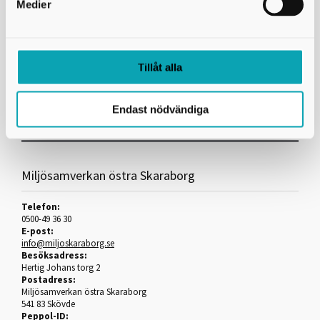
Medier
Taxa för tillsyn inom strålskyddslagens område (solarier)
Skriv ut
Tillåt alla
Länkar
Miljöprövningsförordning (2013:251)
Endast nödvändiga
Miljösamverkan östra Skaraborg
Telefon:
0500-49 36 30
E-post:
info@miljoskaraborg.se
Besöksadress:
Hertig Johans torg 2
Postadress:
Miljösamverkan östra Skaraborg
541 83 Skövde
Peppol-ID: