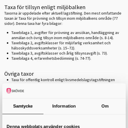
Taxa för tillsyn enligt miljöbalken
Taxorna är uppdelade efter aktuell lagstiftning. Den mest omfattande
taxan är Taxa för prövning och tillsyn inom miljöbalkens område (77
sidor). Denna taxa har fyra bilagor:
Taxebilaga 1, avgifter för prövning av ansökan, handläggning av
anmälan och övrig tillsyn inom miljöbalkens område (s. 8-14).
Taxebilaga 2, avgiftsklasser för miljöfarlig verksamhet och
hälsoskyddsverksamheter (s. 15–72).
Taxebilaga 3, avgiftsklasser och årlig tillsynsavgift (s. 73).
Taxebilaga 4, erfarenhetsbedömning (s. 74-77).
Övriga taxor
Taxa för offentlig kontroll enligt livsmedelslagstagstiftningen
Taxa för tillsyn enligt lagen om sprängämnesprekursorer
Taxa för tillsyn inom strålskyddslagens område (solarier)
Taxor/avgifter för 2021
Grundfaktor
Samtycke
Information
Om
Taxa för prövning och tillsyn inom
1 053 kr
miljöbalkens område
Denna webbplats använder cookies