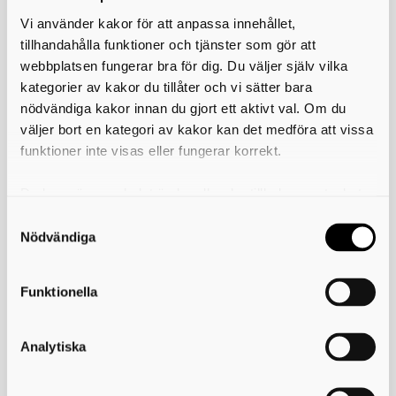
Taxa för offentlig kontroll av livsmedel,
1 394 kr
Vi använder kakor för att anpassa innehållet,
planerad kontroll
tillhandahålla funktioner och tjänster som gör att
Taxa för offentlig kontroll av livsmedel,
1 128 kr
webbplatsen fungerar bra för dig. Du väljer själv vilka
extra kontroll
kategorier av kakor du tillåter och vi sätter bara
Taxa för offentlig kontroll av livsmedel,
nödvändiga kakor innan du gjort ett aktivt val. Om du
1 128 kr
avgift för registrering
väljer bort en kategori av kakor kan det medföra att vissa
funktioner inte visas eller fungerar korrekt.
Taxa för tillsyn enligt lagen om
1 053 kr
sprängämnesprekursorer
Du kan när som helst ändra eller dra tillbaka samtycket
Taxa för tillsyn inom strålskyddslagens
1 053 kr
för vilka kakor du tillåter. Det görs på vår sida om
område (solarier)
användning av kakor som du hittar längst ner på sidan
Nödvändiga
Inställelseavgift för extra tillsyn (kronor
242 kr
per kontrolltillfälle)
Funktionella
Taxa för prövning och tillsyn inom miljöbalkens område
Taxa för offentlig kontroll inom livsmedelslagstiftningen
Analytiska
Taxa för tillsyn enligt lagen om sprängämnesprekursorer