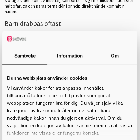
sjöfåglar. Men som av misstag kan borra in sig i människors hud. De är
helt ofarliga och parasiterna dör i princip direkt när de kommit in i
huden.
Barn drabbas oftast
Eftersom organismerna mest finns på grunt vatten så är det ofta
barnen som drabbas. Badklådan smittar inte från en person till en
annan. Det är ofarligt att drabbas av badklåda men det kliar och kan
vara jobbigt.
Samtycke
Information
Om
Några tips för att undvika badklåda:
Bada inte för länge i grunt vatten.
Om det är möjligt duscha av dej efter badet. Du kan också doppa
Denna webbplats använder cookies
dej på djupare vatten. Detta är inte lämpligt för små barn. Då kan
Vi använder kakor för att anpassa innehållet,
du se till att torka barnet noga med en handduk och byta
badkläder i stället.
tillhandahålla funktioner och tjänster som gör att
Torka dej noga efter badet med en handduk.
webbplatsen fungerar bra för dig. Du väljer själv vilka
Byt badkläder.
kategorier av kakor du tillåter och vi sätter bara
Om du drabbas av badklåda
nödvändiga kakor innan du gjort ett aktivt val. Om du
väljer bort en kategori av kakor kan det medföra att vissa
De flesta som drabbas av badklåda behöver inte söka vård eftersom
funktioner inte visas eller fungerar korrekt.
besvären brukar gå över av sig själv. Det kan ta en vecka.